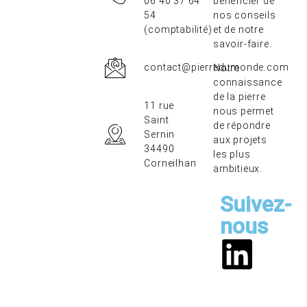
06 40 37 64
bénéficier de
54
nos conseils
(comptabilité)
et de notre
savoir-faire.
contact@pierredumonde.com
Notre
connaissance
de la pierre
11 rue
nous permet
Saint
de répondre
Sernin
aux projets
34490
les plus
Corneilhan
ambitieux.
Suivez-
nous